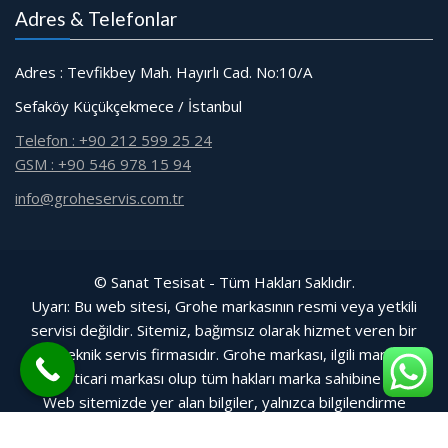
Adres & Telefonlar
Adres : Tevfikbey Mah. Hayırlı Cad. No:10/A
Sefaköy Küçükçekmece / İstanbul
Telefon : +90 212 599 25 24
GSM : +90 546 978 15 94
info@groheservis.com.tr
© Sanat Tesisat - Tüm Hakları Saklıdır.
Uyarı: Bu web sitesi, Grohe markasının resmi veya yetkili
servisi değildir. Sitemiz, bağımsız olarak hizmet veren bir
özel teknik servis firmasıdır. Grohe markası, ilgili markanın
tescilli ticari markası olup tüm hakları marka sahibine aittir.
Web sitemizde yer alan bilgiler, yalnızca bilgilendirme
amacıyla sunulmuştur.