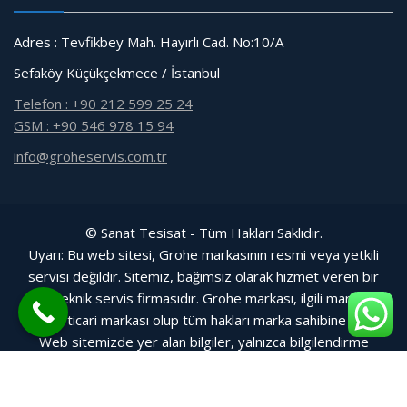
Adres : Tevfikbey Mah. Hayırlı Cad. No:10/A
Sefaköy Küçükçekmece / İstanbul
Telefon : +90 212 599 25 24
GSM : +90 546 978 15 94
info@groheservis.com.tr
© Sanat Tesisat - Tüm Hakları Saklıdır.
Uyarı: Bu web sitesi, Grohe markasının resmi veya yetkili
servisi değildir. Sitemiz, bağımsız olarak hizmet veren bir
özel teknik servis firmasıdır. Grohe markası, ilgili markanın
tescilli ticari markası olup tüm hakları marka sahibine aittir.
Web sitemizde yer alan bilgiler, yalnızca bilgilendirme
amacıyla sunulmuştur.
Gömme Rezervuar Servis