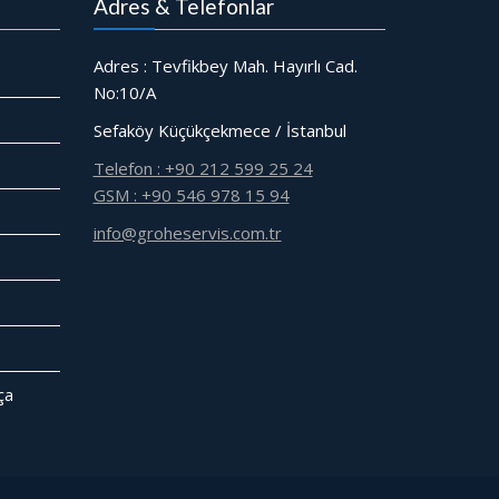
Adres & Telefonlar
Adres : Tevfikbey Mah. Hayırlı Cad.
No:10/A
Sefaköy Küçükçekmece / İstanbul
Telefon : +90 212 599 25 24
GSM : +90 546 978 15 94
info@groheservis.com.tr
̧a