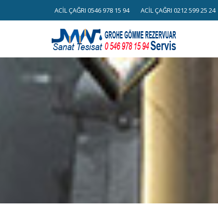
Skip
ACİL ÇAĞRI 0546 978 15 94
ACİL ÇAĞRI 0212 599 25 24
to
content