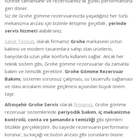
sürede tamamlanır ve rezervuarınız ilk günkü performansına
geri döner.
Siz de Grohe gömme rezervuarınızda yaşadığınız her türlü
mekanizma arızası için bizimle iletişime geçebilir,
yerinde
servis hizmeti
alabilirsiniz.
Sanat Tesisat
, olarak firmamız
Grohe
markasının üstün
kalitesi ve modern tasarımlara sahip olan ürünlerin,
banyolarda uzun yıllar konforlu kullanım sağlar. Ancak her
teknik sistem gibi, Grohe gömme rezervuarlar da zamanla
bakım ve temizlik gerektirir.
Grohe Gömme Rezervuar
Bakımı
, sistemin sorunsuz çalışması, su tasarrufu sağlaması
ve olası arızaların önüne geçilmesi açısından büyük önem
taşır.
Altınşehir Grohe Servis
olarak
firmamız
, Grohe gömme
rezervuar sistemlerinde
periyodik bakım
,
iç mekanizma
kontrolü
,
conta ve şamandıra temizliği
gibi işlemleri
titizlikle gerçekleştirir. Bu sayede rezervuarın performansı
korunur, su kaçağı ve buton arızası gibi sorunların önüne