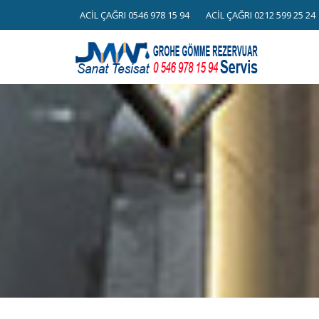
Skip
ACİL ÇAĞRI 0546 978 15 94
ACİL ÇAĞRI 0212 599 25 24
to
content