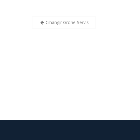
Yazı
Cihangir Grohe Servis
gezinmesi