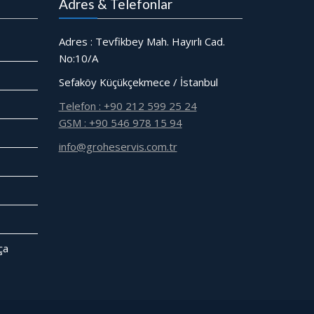
Adres & Telefonlar
Adres : Tevfikbey Mah. Hayırlı Cad.
No:10/A
Sefaköy Küçükçekmece / İstanbul
Telefon : +90 212 599 25 24
GSM : +90 546 978 15 94
info@groheservis.com.tr
̧a