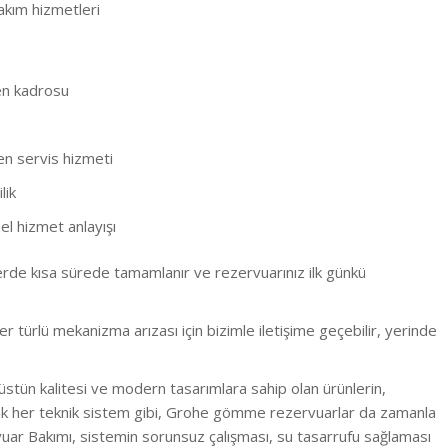
kım hizmetleri
en kadrosu
en servis hizmeti
lik
l hizmet anlayışı
erde kısa sürede tamamlanır ve rezervuarınız ilk günkü
türlü mekanizma arızası için bizimle iletişime geçebilir, yerinde
üstün kalitesi ve modern tasarımlara sahip olan ürünlerin,
ncak her teknik sistem gibi, Grohe gömme rezervuarlar da zamanla
ar Bakımı, sistemin sorunsuz çalışması, su tasarrufu sağlaması