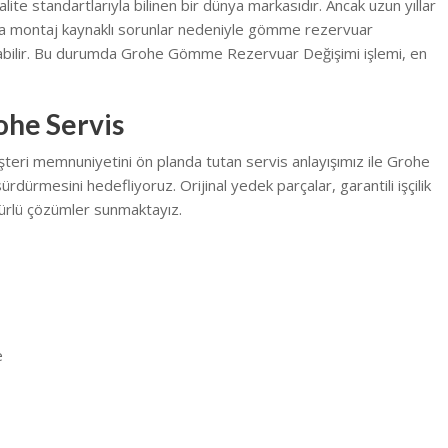
lite standartlarıyla bilinen bir dünya markasıdır. Ancak uzun yıllar
eya montaj kaynaklı sorunlar nedeniyle gömme rezervuar
şabilir. Bu durumda Grohe Gömme Rezervuar Değişimi işlemi, en
ohe Servis
şteri memnuniyetini ön planda tutan servis anlayışımız ile Grohe
sürdürmesini hedefliyoruz. Orijinal yedek parçalar, garantili işçilik
rlü çözümler sunmaktayız.
e