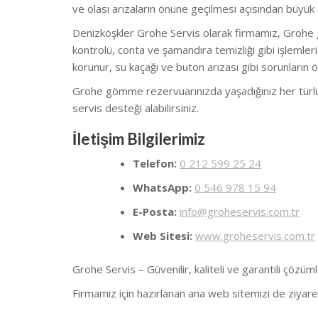
ve olası arızaların önüne geçilmesi açısından büyük
Denizköşkler Grohe Servis olarak firmamız, Grohe
kontrolü, conta ve şamandıra temizliği gibi işlemler
korunur, su kaçağı ve buton arızası gibi sorunların ö
Grohe gömme rezervuarınızda yaşadığınız her türlü a
servis desteği alabilirsiniz.
İletişim Bilgilerimiz
Telefon:
0 212 599 25 24
WhatsApp:
0 546 978 15 94
E-Posta:
info@groheservis.com.tr
Web Sitesi:
www.groheservis.com.tr
Grohe Servis – Güvenilir, kaliteli ve garantili çözüml
Firmamız için hazırlanan ana web sitemizi de ziyaret