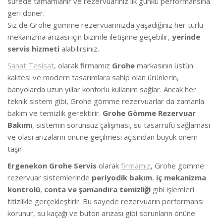
sürede tamamlanır ve rezervuarınız ilk günkü performansına
geri döner.
Siz de Grohe gömme rezervuarınızda yaşadığınız her türlü
mekanizma arızası için bizimle iletişime geçebilir,
yerinde
servis hizmeti
alabilirsiniz.
Sanat Tesisat
, olarak firmamız
Grohe
markasının üstün
kalitesi ve modern tasarımlara sahip olan ürünlerin,
banyolarda uzun yıllar konforlu kullanım sağlar. Ancak her
teknik sistem gibi, Grohe gömme rezervuarlar da zamanla
bakım ve temizlik gerektirir.
Grohe Gömme Rezervuar
Bakımı
, sistemin sorunsuz çalışması, su tasarrufu sağlaması
ve olası arızaların önüne geçilmesi açısından büyük önem
taşır.
Ergenekon Grohe Servis
olarak
firmamız
, Grohe gömme
rezervuar sistemlerinde
periyodik bakım
,
iç mekanizma
kontrolü
,
conta ve şamandıra temizliği
gibi işlemleri
titizlikle gerçekleştirir. Bu sayede rezervuarın performansı
korunur, su kaçağı ve buton arızası gibi sorunların önüne