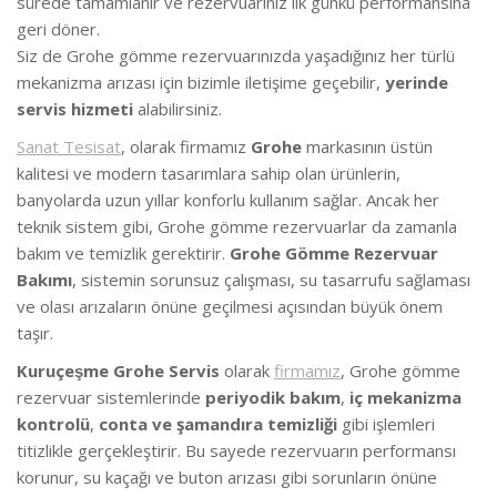
sürede tamamlanır ve rezervuarınız ilk günkü performansına
geri döner.
Siz de Grohe gömme rezervuarınızda yaşadığınız her türlü
mekanizma arızası için bizimle iletişime geçebilir,
yerinde
servis hizmeti
alabilirsiniz.
Sanat Tesisat
, olarak firmamız
Grohe
markasının üstün
kalitesi ve modern tasarımlara sahip olan ürünlerin,
banyolarda uzun yıllar konforlu kullanım sağlar. Ancak her
teknik sistem gibi, Grohe gömme rezervuarlar da zamanla
bakım ve temizlik gerektirir.
Grohe Gömme Rezervuar
Bakımı
, sistemin sorunsuz çalışması, su tasarrufu sağlaması
ve olası arızaların önüne geçilmesi açısından büyük önem
taşır.
Kuruçeşme Grohe Servis
olarak
firmamız
, Grohe gömme
rezervuar sistemlerinde
periyodik bakım
,
iç mekanizma
kontrolü
,
conta ve şamandıra temizliği
gibi işlemleri
titizlikle gerçekleştirir. Bu sayede rezervuarın performansı
korunur, su kaçağı ve buton arızası gibi sorunların önüne