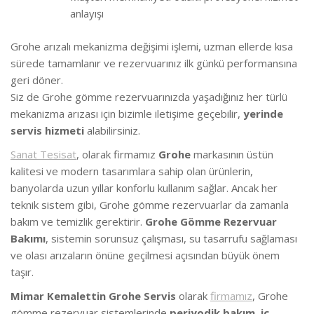
anlayışı
Grohe arızalı mekanizma değişimi işlemi, uzman ellerde kısa
sürede tamamlanır ve rezervuarınız ilk günkü performansına
geri döner.
Siz de Grohe gömme rezervuarınızda yaşadığınız her türlü
mekanizma arızası için bizimle iletişime geçebilir,
yerinde
servis hizmeti
alabilirsiniz.
Sanat Tesisat
, olarak firmamız
Grohe
markasının üstün
kalitesi ve modern tasarımlara sahip olan ürünlerin,
banyolarda uzun yıllar konforlu kullanım sağlar. Ancak her
teknik sistem gibi, Grohe gömme rezervuarlar da zamanla
bakım ve temizlik gerektirir.
Grohe Gömme Rezervuar
Bakımı
, sistemin sorunsuz çalışması, su tasarrufu sağlaması
ve olası arızaların önüne geçilmesi açısından büyük önem
taşır.
Mimar Kemalettin Grohe Servis
olarak
firmamız
, Grohe
gömme rezervuar sistemlerinde
periyodik bakım
,
iç