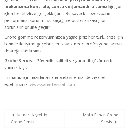
mekanizma kontrolü
,
conta ve şamandıra temizliği
gibi
işlemleri titizlikle gerçekleştirir. Bu sayede rezervuarın
performansı korunur, su kaçağı ve buton arızası gibi
sorunların önüne geçilir.
Grohe gömme rezervuarınızda yaşadığınız her türlü arıza için
bizimle iletişime geçebilir, en kısa sürede profesyonel servis
desteği alabilirsiniz.
Grohe Servis
– Güvenilir, kaliteli ve garantili çözümlerle
yanınızdayız.
Firmamız için hazırlanan ana web sitemizi de ziyaret
edebilirsiniz.
www.sanattesisat.com
Yazı
Mimar Hayrettin
Molla Fenari Grohe
gezinmesi
Grohe Servis
Servis