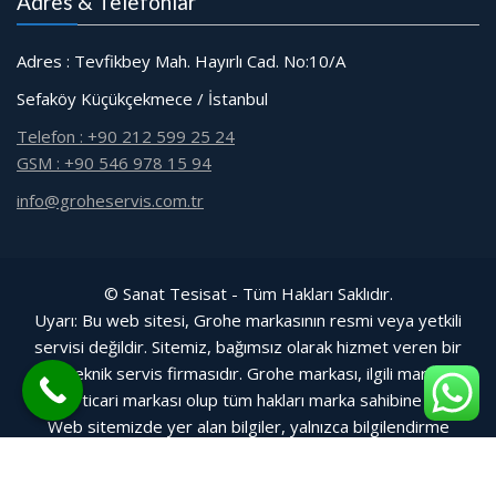
Adres & Telefonlar
Adres : Tevfikbey Mah. Hayırlı Cad. No:10/A
Sefaköy Küçükçekmece / İstanbul
Telefon : +90 212 599 25 24
GSM : +90 546 978 15 94
info@groheservis.com.tr
© Sanat Tesisat - Tüm Hakları Saklıdır.
Uyarı: Bu web sitesi, Grohe markasının resmi veya yetkili
servisi değildir. Sitemiz, bağımsız olarak hizmet veren bir
özel teknik servis firmasıdır. Grohe markası, ilgili markanın
tescilli ticari markası olup tüm hakları marka sahibine aittir.
Web sitemizde yer alan bilgiler, yalnızca bilgilendirme
amacıyla sunulmuştur.
Web Tasarım Bakırköy Bilişim