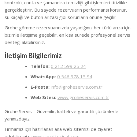
kontrolü, conta ve şamandıra temizliği gibi işlemleri titizlikle
gerçekleştirir. Bu sayede rezervuarın performansı korunur,
su kaçağı ve buton arızası gibi sorunların önüne geçilir.
Grohe gömme rezervuarınızda yaşadığınız her türlü arıza için
bizimle iletişime geçebilir, en kısa sürede profesyonel servis
desteği alabilirsiniz.
İletişim Bilgilerimiz
Telefon:
0 212 599 25 24
WhatsApp:
0 546 978 15 94
E-Posta:
info@groheservis.com.tr
Web Sitesi:
www.groheservis.com.tr
Grohe Servis – Güvenilir, kaliteli ve garantili çözümlerle
yanınızdayız.
Firmamız için hazırlanan ana web sitemizi de ziyaret
edebilirsiniz:
www.sanattesisat.com