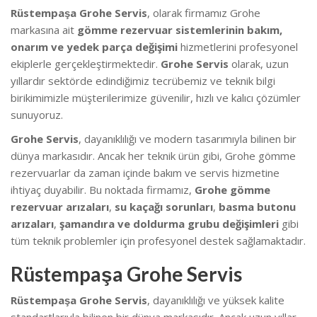
Rüstempaşa Grohe Servis
, olarak firmamız Grohe
markasına ait
gömme rezervuar sistemlerinin bakım,
onarım ve yedek parça değişimi
hizmetlerini profesyonel
ekiplerle gerçekleştirmektedir.
Grohe Servis
olarak, uzun
yıllardır sektörde edindiğimiz tecrübemiz ve teknik bilgi
birikimimizle müşterilerimize güvenilir, hızlı ve kalıcı çözümler
sunuyoruz.
Grohe Servis
, dayanıklılığı ve modern tasarımıyla bilinen bir
dünya markasıdır. Ancak her teknik ürün gibi, Grohe gömme
rezervuarlar da zaman içinde bakım ve servis hizmetine
ihtiyaç duyabilir. Bu noktada firmamız,
Grohe gömme
rezervuar arızaları
,
su kaçağı sorunları
,
basma butonu
arızaları
,
şamandıra ve doldurma grubu değişimleri
gibi
tüm teknik problemler için profesyonel destek sağlamaktadır.
Rüstempaşa Grohe Servis
Rüstempaşa Grohe Servis
, dayanıklılığı ve yüksek kalite
standartlarıyla bilinen bir dünya markasıdır. Ancak uzun yıllar