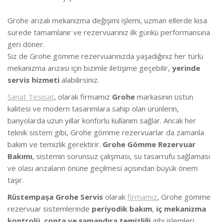
Grohe arızalı mekanizma değişimi işlemi, uzman ellerde kısa
sürede tamamlanır ve rezervuarınız ilk günkü performansına
geri döner.
Siz de Grohe gömme rezervuarınızda yaşadığınız her türlü
mekanizma arızası için bizimle iletişime geçebilir,
yerinde
servis hizmeti
alabilirsiniz.
Sanat Tesisat
, olarak firmamız
Grohe
markasının üstün
kalitesi ve modern tasarımlara sahip olan ürünlerin,
banyolarda uzun yıllar konforlu kullanım sağlar. Ancak her
teknik sistem gibi, Grohe gömme rezervuarlar da zamanla
bakım ve temizlik gerektirir.
Grohe Gömme Rezervuar
Bakımı
, sistemin sorunsuz çalışması, su tasarrufu sağlaması
ve olası arızaların önüne geçilmesi açısından büyük önem
taşır.
Rüstempaşa Grohe Servis
olarak
firmamız
, Grohe gömme
rezervuar sistemlerinde
periyodik bakım
,
iç mekanizma
kontrolü
,
conta ve şamandıra temizliği
gibi işlemleri