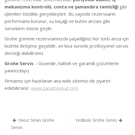
mekanizma kontrolü
,
conta ve şamandıra temizliği
gibi
işlemleri titizlikle gerçekleştirir. Bu sayede rezervuarın
performansı korunur, su kaçağı ve buton arızası gibi
sorunların önüne geçilir.
Grohe gömme rezervuarınızda yaşadığınız her türlü arıza için
bizimle iletişime geçebilir, en kısa sürede profesyonel servis
desteği alabilirsiniz.
Grohe Servis
– Güvenilir, kaliteli ve garantili çözümlerle
yanınızdayız.
Firmamız için hazırlanan ana web sitemizi de ziyaret
edebilirsiniz.
www.sanattesisat.com
Yazı
Yavuz Sinan Grohe
Yedikule Grohe Servis
gezinmesi
Servis