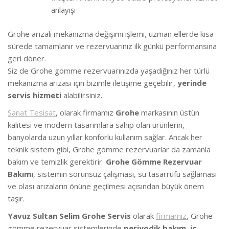
anlayışı
Grohe arızalı mekanizma değişimi işlemi, uzman ellerde kısa
sürede tamamlanır ve rezervuarınız ilk günkü performansına
geri döner.
Siz de Grohe gömme rezervuarınızda yaşadığınız her türlü
mekanizma arızası için bizimle iletişime geçebilir,
yerinde
servis hizmeti
alabilirsiniz.
Sanat Tesisat
, olarak firmamız
Grohe
markasının üstün
kalitesi ve modern tasarımlara sahip olan ürünlerin,
banyolarda uzun yıllar konforlu kullanım sağlar. Ancak her
teknik sistem gibi, Grohe gömme rezervuarlar da zamanla
bakım ve temizlik gerektirir.
Grohe Gömme Rezervuar
Bakımı
, sistemin sorunsuz çalışması, su tasarrufu sağlaması
ve olası arızaların önüne geçilmesi açısından büyük önem
taşır.
Yavuz Sultan Selim Grohe Servis
olarak
firmamız
, Grohe
gömme rezervuar sistemlerinde
periyodik bakım
,
iç