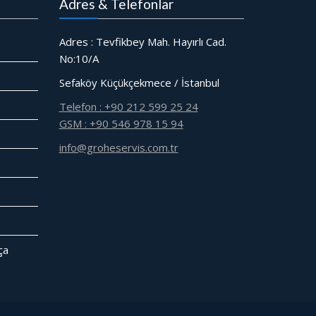
Adres & Telefonlar
Adres : Tevfikbey Mah. Hayırlı Cad.
No:10/A
Sefaköy Küçükçekmece / İstanbul
Telefon : +90 212 599 25 24
GSM : +90 546 978 15 94
info@groheservis.com.tr
̧a