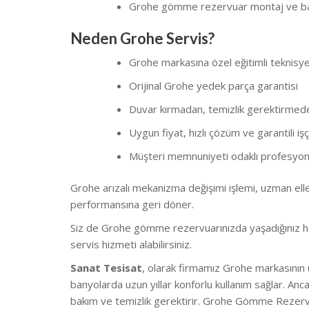
Grohe gömme rezervuar montaj ve ba
Neden Grohe Servis?
Grohe markasına özel eğitimli teknisy
Orijinal Grohe yedek parça garantisi
Duvar kırmadan, temizlik gerektirmed
Uygun fiyat, hızlı çözüm ve garantili işçi
Müşteri memnuniyeti odaklı profesyone
Grohe arızalı mekanizma değişimi işlemi, uzman ell
performansına geri döner.
Siz de Grohe gömme rezervuarınızda yaşadığınız her 
servis hizmeti alabilirsiniz.
Sanat Tesisat
, olarak firmamız Grohe markasının 
banyolarda uzun yıllar konforlu kullanım sağlar. A
bakım ve temizlik gerektirir. Grohe Gömme Rezervu