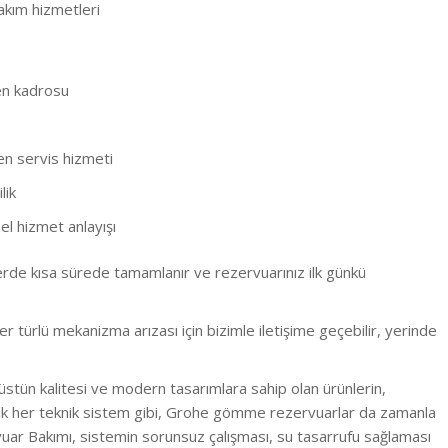
kım hizmetleri
en kadrosu
en servis hizmeti
lik
l hizmet anlayışı
erde kısa sürede tamamlanır ve rezervuarınız ilk günkü
türlü mekanizma arızası için bizimle iletişime geçebilir, yerinde
üstün kalitesi ve modern tasarımlara sahip olan ürünlerin,
ncak her teknik sistem gibi, Grohe gömme rezervuarlar da zamanla
ar Bakımı, sistemin sorunsuz çalışması, su tasarrufu sağlaması