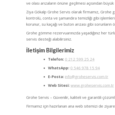
ve olası arızaların önüne geçilmesi açısından büyük
Ziya Gökalp Grohe Servis olarak firmamız, Grohe 
kontrolü, conta ve şamandıra temizliği gibi işlemler
korunur, su kaçağı ve buton arızası gibi sorunların ö
Grohe gömme rezervuarınızda yaşadığınız her türlü a
servis desteği alabilirsiniz.
İletişim Bilgilerimiz
Telefon:
0 212 599 25 24
WhatsApp:
0 546 978 15 94
E-Posta:
info@groheservis.com.tr
Web Sitesi:
www.groheservis.com.tr
Grohe Servis – Güvenilir, kaliteli ve garantili çözüml
Firmamız için hazırlanan ana web sitemizi de ziyaret