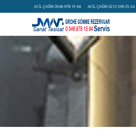
Skip
ACİL ÇAĞRI 0546 978 15 94
ACİL ÇAĞRI 0212 599 25 24
to
content