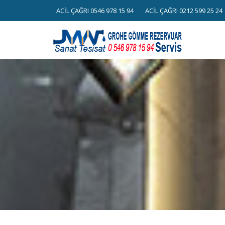
Skip
ACİL ÇAĞRI 0546 978 15 94
ACİL ÇAĞRI 0212 599 25 24
to
content