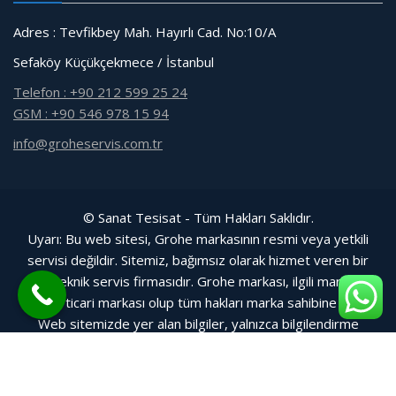
Adres : Tevfikbey Mah. Hayırlı Cad. No:10/A
Sefaköy Küçükçekmece / İstanbul
Telefon : +90 212 599 25 24
GSM : +90 546 978 15 94
info@groheservis.com.tr
© Sanat Tesisat - Tüm Hakları Saklıdır.
Uyarı: Bu web sitesi, Grohe markasının resmi veya yetkili
servisi değildir. Sitemiz, bağımsız olarak hizmet veren bir
özel teknik servis firmasıdır. Grohe markası, ilgili markanın
tescilli ticari markası olup tüm hakları marka sahibine aittir.
Web sitemizde yer alan bilgiler, yalnızca bilgilendirme
amacıyla sunulmuştur.
Web Tasarım Bakırköy Bilişim