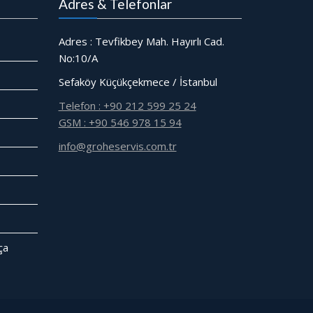
Adres & Telefonlar
Adres : Tevfikbey Mah. Hayırlı Cad.
No:10/A
Sefaköy Küçükçekmece / İstanbul
Telefon : +90 212 599 25 24
GSM : +90 546 978 15 94
info@groheservis.com.tr
̧a