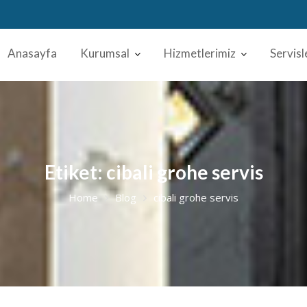
Anasayfa
Kurumsal
Hizmetlerimiz
Servisl
Etiket:
cibali grohe servis
Home
Blog
cibali grohe servis