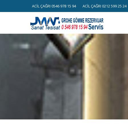
Skip
ACİL ÇAĞRI 0546 978 15 94
ACİL ÇAĞRI 0212 599 25 24
to
content