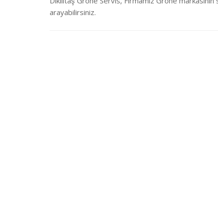
Dikilitaş Grohe Servis, Firmamız Grohe markasının
arayabilirsiniz.