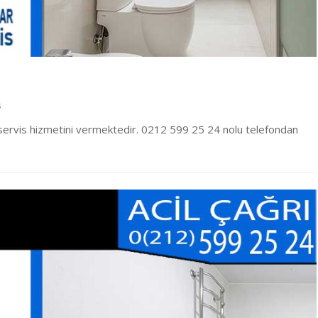
s
 servis hizmetini vermektedir. 0212 599 25 24 nolu telefondan