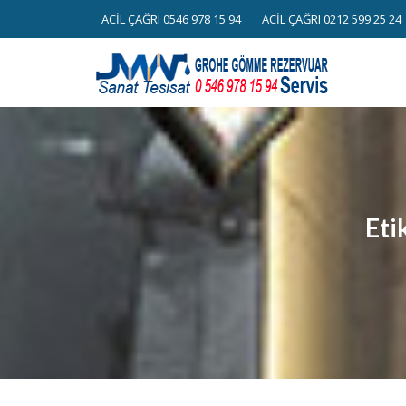
Skip
ACİL ÇAĞRI 0546 978 15 94
ACİL ÇAĞRI 0212 599 25 24
to
content
Eti