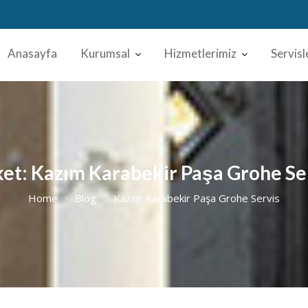
Anasayfa
Kurumsal
Hizmetlerimiz
Servisl
ket:
Kazım Karabekir Paşa Grohe Se
Home
Blog
Kazım Karabekir Paşa Grohe Servis