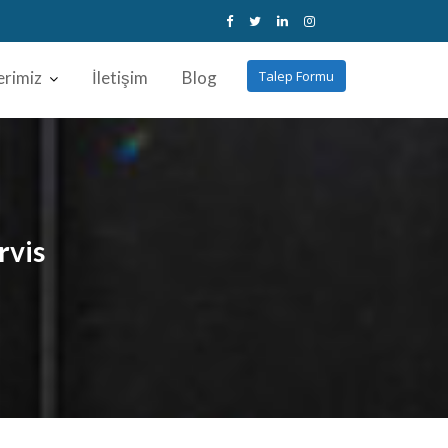
erimiz
İletişim
Blog
Talep Formu
rvis