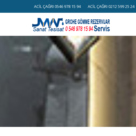
Skip
ACİL ÇAĞRI 0546 978 15 94
ACİL ÇAĞRI 0212 599 25 24
to
content