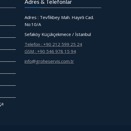
Adres & Telefonlar
Adres : Tevfikbey Mah. Hayırlı Cad.
No:10/A
Sefaköy Küçükçekmece / İstanbul
Telefon : +90 212 599 25 24
GSM : +90 546 978 15 94
info@groheservis.com.tr
̧a