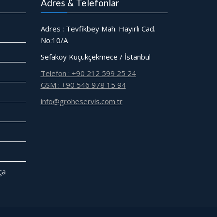
Adres & Telefonlar
Adres : Tevfikbey Mah. Hayırlı Cad.
No:10/A
Sefaköy Küçükçekmece / İstanbul
Telefon : +90 212 599 25 24
GSM : +90 546 978 15 94
info@groheservis.com.tr
̧a