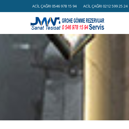
Skip
ACİL ÇAĞRI 0546 978 15 94
ACİL ÇAĞRI 0212 599 25 24
to
content