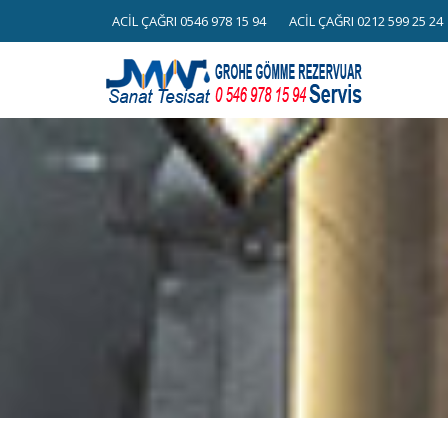
Skip
ACİL ÇAĞRI 0546 978 15 94
ACİL ÇAĞRI 0212 599 25 24
to
content