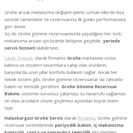
Grohe arızalı mekanizma değişimi işlemi, uzman ellerde kısa
sürede tamamlanır ve rezervuarınız ilk günkü performansına
geri döner.
Siz de Grohe gömme rezervuarınızda yaşadığınız her türlü
mekanizma arızası için bizimle iletişime geçebilir,
yerinde
servis hizmeti
alabilirsiniz.
Sanat Tesisat
, olarak firmamız
Grohe
markasının üstün
kalitesi ve modern tasarımlara sahip olan ürünlerin,
banyolarda uzun yıllar konforlu kullanım sağlar. Ancak her
teknik sistem gibi, Grohe gömme rezervuarlar da zamanla
bakım ve temizlik gerektirir.
Grohe Gömme Rezervuar
Bakımı
, sistemin sorunsuz çalışması, su tasarrufu sağlaması
ve olası arızaların önüne geçilmesi açısından büyük önem
taşır.
Halaskargazi Grohe Servis
olarak
firmamız
, Grohe gömme
rezervuar sistemlerinde
periyodik bakım
,
iç mekanizma
kontrolü
,
conta ve şamandıra temizliği
gibi işlemleri