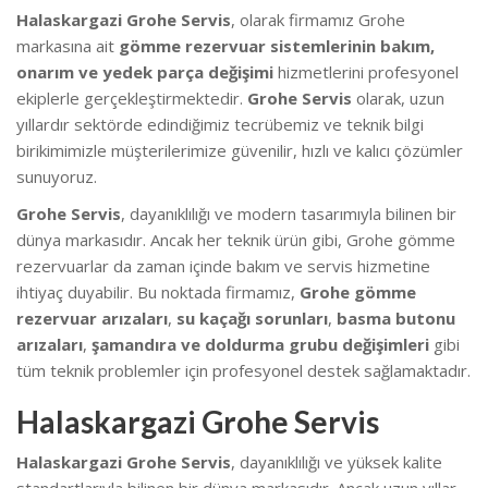
Halaskargazi Grohe Servis
, olarak firmamız Grohe
markasına ait
gömme rezervuar sistemlerinin bakım,
onarım ve yedek parça değişimi
hizmetlerini profesyonel
ekiplerle gerçekleştirmektedir.
Grohe Servis
olarak, uzun
yıllardır sektörde edindiğimiz tecrübemiz ve teknik bilgi
birikimimizle müşterilerimize güvenilir, hızlı ve kalıcı çözümler
sunuyoruz.
Grohe Servis
, dayanıklılığı ve modern tasarımıyla bilinen bir
dünya markasıdır. Ancak her teknik ürün gibi, Grohe gömme
rezervuarlar da zaman içinde bakım ve servis hizmetine
ihtiyaç duyabilir. Bu noktada firmamız,
Grohe gömme
rezervuar arızaları
,
su kaçağı sorunları
,
basma butonu
arızaları
,
şamandıra ve doldurma grubu değişimleri
gibi
tüm teknik problemler için profesyonel destek sağlamaktadır.
Halaskargazi Grohe Servis
Halaskargazi Grohe Servis
, dayanıklılığı ve yüksek kalite
standartlarıyla bilinen bir dünya markasıdır. Ancak uzun yıllar