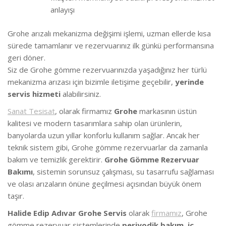
anlayışı
Grohe arızalı mekanizma değişimi işlemi, uzman ellerde kısa
sürede tamamlanır ve rezervuarınız ilk günkü performansına
geri döner.
Siz de Grohe gömme rezervuarınızda yaşadığınız her türlü
mekanizma arızası için bizimle iletişime geçebilir,
yerinde
servis hizmeti
alabilirsiniz.
Sanat Tesisat
, olarak firmamız
Grohe
markasının üstün
kalitesi ve modern tasarımlara sahip olan ürünlerin,
banyolarda uzun yıllar konforlu kullanım sağlar. Ancak her
teknik sistem gibi, Grohe gömme rezervuarlar da zamanla
bakım ve temizlik gerektirir.
Grohe Gömme Rezervuar
Bakımı
, sistemin sorunsuz çalışması, su tasarrufu sağlaması
ve olası arızaların önüne geçilmesi açısından büyük önem
taşır.
Halide Edip Adıvar Grohe Servis
olarak
firmamız
, Grohe
gömme rezervuar sistemlerinde
periyodik bakım
,
iç