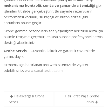
mekanizma kontrolü
,
conta ve şamandıra temizliği
gibi
işlemleri titizlikle gerçekleştirir. Bu sayede rezervuarın
performansı korunur, su kaçağı ve buton arızası gibi
sorunların önüne geçilir.
Grohe gömme rezervuarınızda yaşadığınız her türlü arıza için
bizimle iletişime geçebilir, en kısa sürede profesyonel servis
desteği alabilirsiniz.
Grohe Servis
– Güvenilir, kaliteli ve garantili çözümlerle
yanınızdayız.
Firmamız için hazırlanan ana web sitemizi de ziyaret
edebilirsiniz.
www.sanattesisat.com
Yazı
Halaskargazi Grohe
Halil Rıfat Paşa Grohe
gezinmesi
Servis
Servis