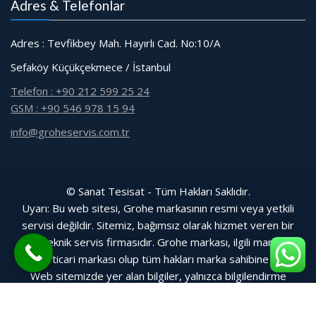
Adres & Telefonlar
Adres : Tevfikbey Mah. Hayırlı Cad. No:10/A
Sefaköy Küçükçekmece / İstanbul
Telefon : +90 212 599 25 24
GSM : +90 546 978 15 94
info@groheservis.com.tr
© Sanat Tesisat - Tüm Hakları Saklıdır.
Uyarı: Bu web sitesi, Grohe markasının resmi veya yetkili
servisi değildir. Sitemiz, bağımsız olarak hizmet veren bir
özel teknik servis firmasıdır. Grohe markası, ilgili markanın
tescilli ticari markası olup tüm hakları marka sahibine aittir.
Web sitemizde yer alan bilgiler, yalnızca bilgilendirme
amacıyla sunulmuştur.